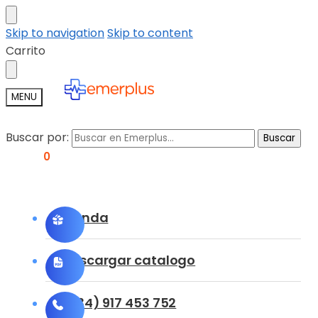
Skip to navigation
Skip to content
Carrito
MENU
Buscar por:
Buscar
0,00
€
0
Tienda
Descargar catalogo
(+34) 917 453 752