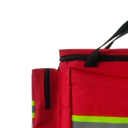
(+34) 917 453 752
info@emerplus.es
Tienda
Descargar catalogo
(+34) 917 453 752