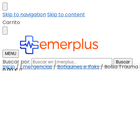
Skip to navigation
Skip to content
Carrito
MENU
Buscar por:
Buscar
Inicio
/
Emergencias
/
Botiquines e Ifaks
/
Bolsa Trauma P
0,00
€
0
Tienda
Descargar catalogo