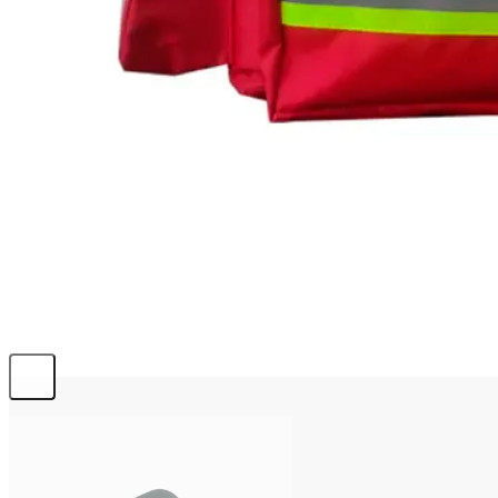
info@emerplus.es
BÚSQUEDA
Buscar:
0,00
€
0