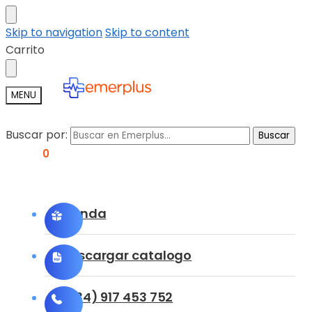
Skip to navigation
Skip to content
Carrito
MENU
Buscar por:
Buscar
0,00
€
0
Tienda
Descargar catalogo
(+34) 917 453 752