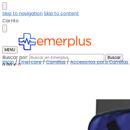
Skip to navigation
Skip to content
Carrito
MENU
Buscar por:
Buscar
Inicio
/
Emercare
/
Camillas
/
Accesorios para Camillas
0,00
€
0
Tienda
Descargar catalogo