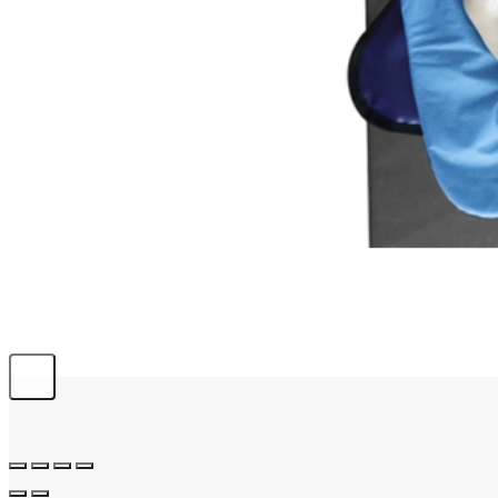
info@emerplus.es
BÚSQUEDA
Buscar:
0,00
€
0