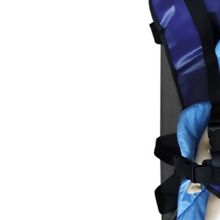
(+34) 917 453 752
info@emerplus.es
Tienda
Descargar catalogo
(+34) 917 453 752