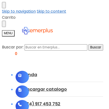
Skip to navigation
Skip to content
Carrito
MENU
Buscar por:
Buscar
0,00
€
0
Tienda
Descargar catalogo
(+34) 917 453 752