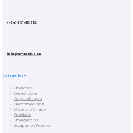
(+34) 917 453 752
info@emerplus.es
Categorías +
Emercare
Desechables
Oxigenoterapia
Electromedicina
Mobiliario Clínico
EmerKids
Emergencias
Equipación Personal