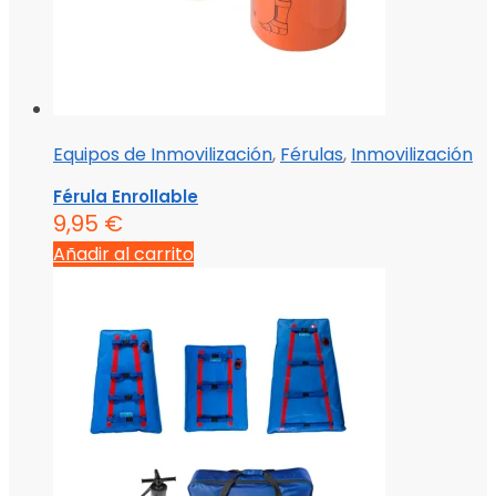
Equipos de Inmovilización
,
Férulas
,
Inmovilización
Férula Enrollable
9,95
€
Añadir al carrito