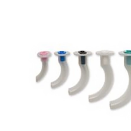
(+34) 917 453 752
info@emerplus.es
Tienda
Descargar catalogo
(+34) 917 453 752