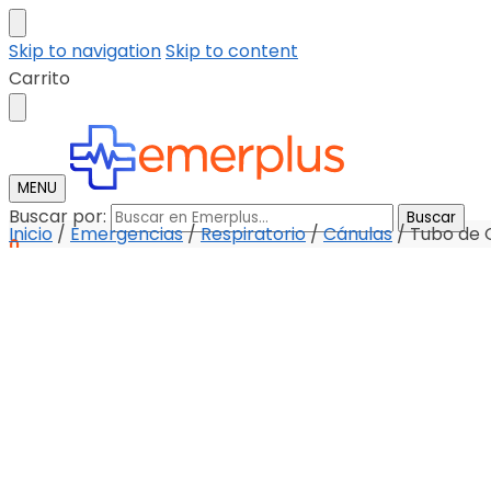
Skip to navigation
Skip to content
Carrito
MENU
Buscar por:
Buscar
Inicio
/
Emergencias
/
Respiratorio
/
Cánulas
/
Tubo de 
0
Tienda
Descargar catalogo