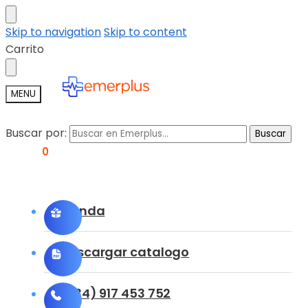
Skip to navigation
Skip to content
Carrito
MENU
Buscar por:
Buscar
0,00
€
0
Tienda
Descargar catalogo
(+34) 917 453 752