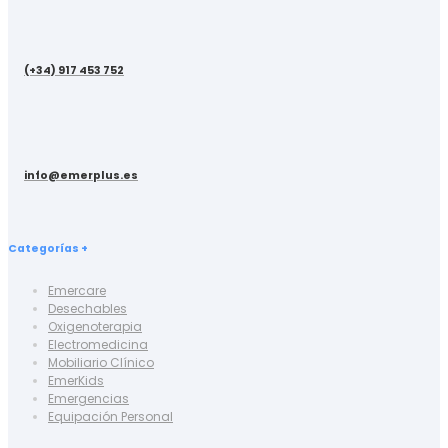
(+34) 917 453 752
info@emerplus.es
Categorías +
Emercare
Desechables
Oxigenoterapia
Electromedicina
Mobiliario Clínico
EmerKids
Emergencias
Equipación Personal