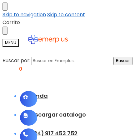
Skip to navigation
Skip to content
Carrito
MENU
Buscar por:
Buscar
0,00
€
0
Tienda
Descargar catalogo
(+34) 917 453 752