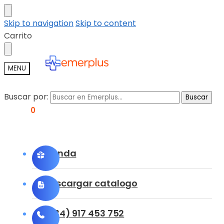
Skip to navigation
Skip to content
Carrito
MENU
Buscar por:
Buscar
0,00
€
0
Tienda
Descargar catalogo
(+34) 917 453 752