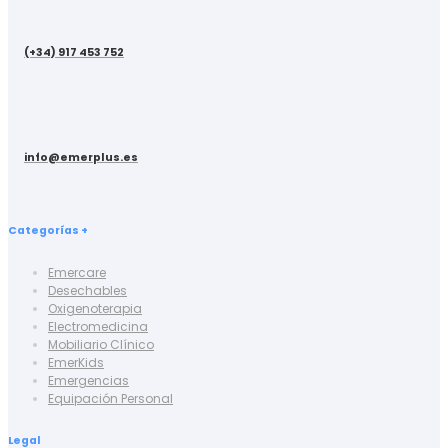
(+34) 917 453 752
info@emerplus.es
Categorías +
Emercare
Desechables
Oxigenoterapia
Electromedicina
Mobiliario Clínico
EmerKids
Emergencias
Equipación Personal
Legal