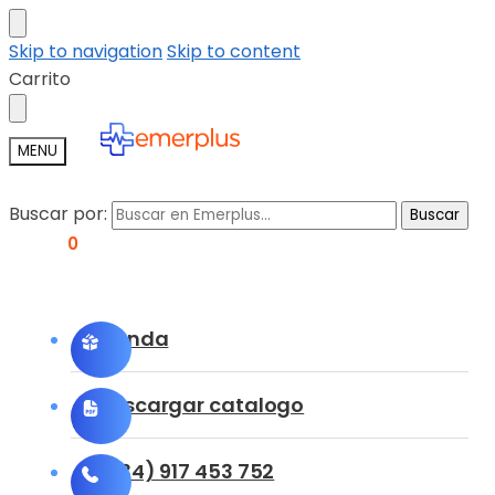
Skip to navigation
Skip to content
Carrito
MENU
Buscar por:
Buscar
0,00
€
0
Tienda
Descargar catalogo
(+34) 917 453 752