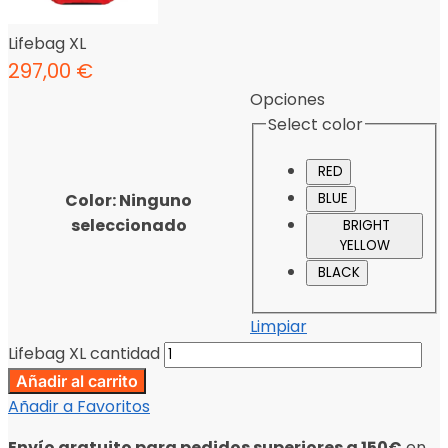
Lifebag XL
297,00
€
Opciones
Select color
RED
Color
:
Ninguno
BLUE
seleccionado
BRIGHT
YELLOW
BLACK
Limpiar
Lifebag XL cantidad
Añadir al carrito
Añadir a Favoritos
Envío gratuito para pedidos superiores a 150€
en