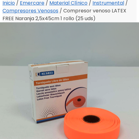
Inicio
/
Emercare
/
Material Clínico
/
Instrumental
/
Compresores Venosos
/
Compresor venoso LATEX
FREE Naranja 2,5x45cm 1 rollo (25 uds)