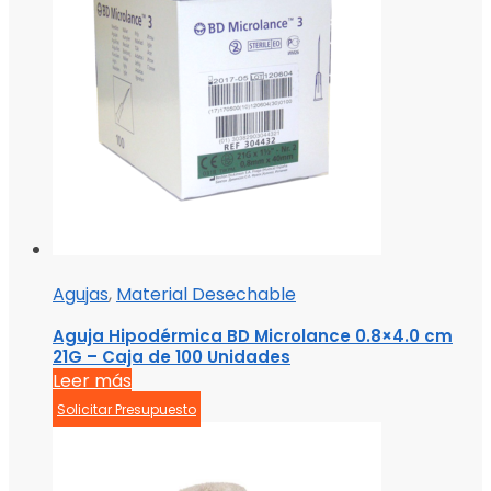
Agujas
,
Material Desechable
Aguja Hipodérmica BD Microlance 0.8×4.0 cm
21G – Caja de 100 Unidades
Leer más
Solicitar Presupuesto