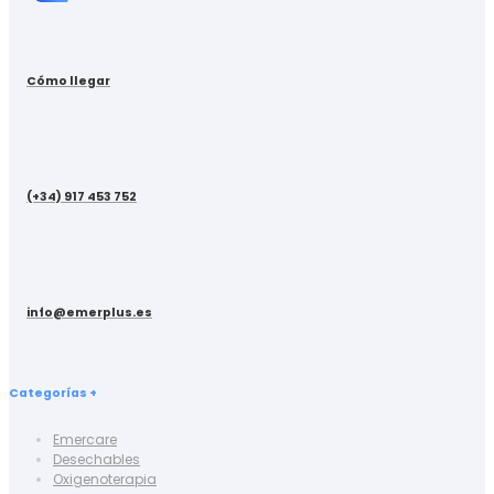
Cómo llegar
(+34) 917 453 752
info@emerplus.es
Categorías +
Emercare
Desechables
Oxigenoterapia