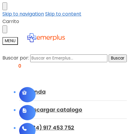
Skip to navigation
Skip to content
Carrito
MENU
Buscar por:
Buscar
0,00
€
0
Tienda
Descargar catalogo
(+34) 917 453 752