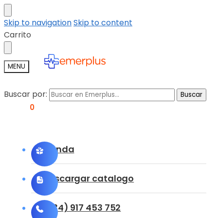
Skip to navigation
Skip to content
Carrito
MENU
Buscar por:
Buscar
0,00
€
0
Tienda
Descargar catalogo
(+34) 917 453 752