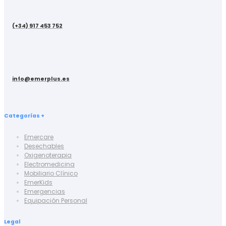
(+34) 917 453 752
info@emerplus.es
Categorías +
Emercare
Desechables
Oxigenoterapia
Electromedicina
Mobiliario Clínico
EmerKids
Emergencias
Equipación Personal
Legal