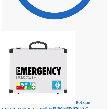
Botiquín
metálico primeros auxilios EUROMED
936,10
€