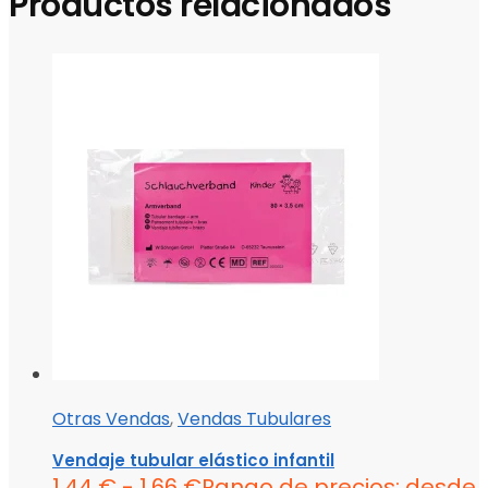
Productos relacionados
Otras Vendas
,
Vendas Tubulares
Vendaje tubular elástico infantil
1,44
€
-
1,66
€
Rango de precios: desde