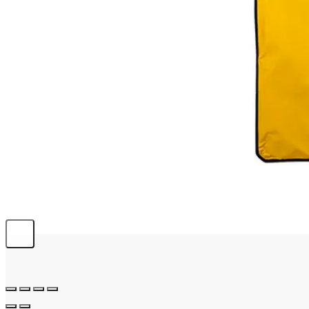
info@emerplus.es
BÚSQUEDA
Buscar:
0,00
€
0