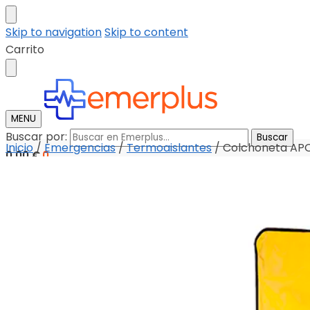
Skip to navigation
Skip to content
Carrito
MENU
Buscar por:
Buscar
Inicio
/
Emergencias
/
Termoaislantes
/
Colchoneta A
0,00
€
0
Tienda
Descargar catalogo