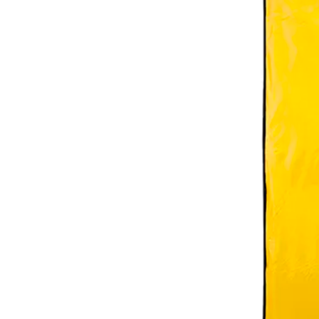
(+34) 917 453 752
info@emerplus.es
Tienda
Descargar catalogo
(+34) 917 453 752