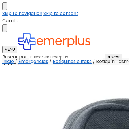
Skip to navigation
Skip to content
Carrito
MENU
Buscar por:
Buscar
Inicio
/
Emergencias
/
Botiquines e Ifaks
/
Botiquín Tasm
0,00
€
0
Tienda
Descargar catalogo