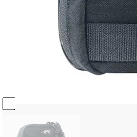
info@emerplus.es
BÚSQUEDA
Buscar:
0,00
€
0