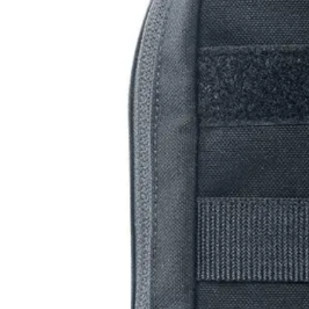
(+34) 917 453 752
info@emerplus.es
Tienda
Descargar catalogo
(+34) 917 453 752