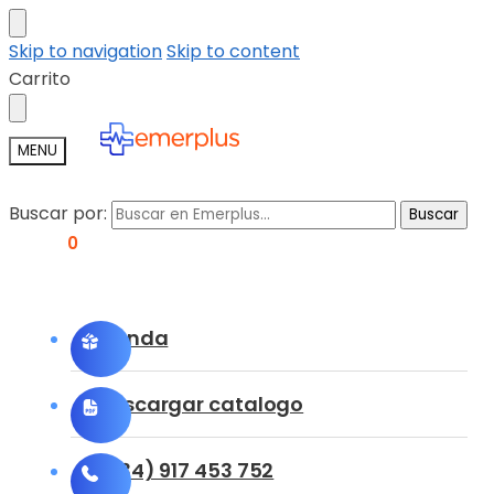
Skip to navigation
Skip to content
Carrito
MENU
Buscar por:
Buscar
0,00
€
0
Tienda
Descargar catalogo
(+34) 917 453 752