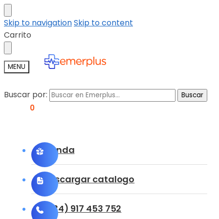
Skip to navigation
Skip to content
Carrito
MENU
Buscar por:
Buscar
0,00
€
0
Tienda
Descargar catalogo
(+34) 917 453 752