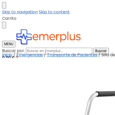
Skip to navigation
Skip to content
Carrito
MENU
Buscar por:
Buscar
Inicio
/
Emergencias
/
Transporte de Pacientes
/
Silla 
0,00
€
0
Tienda
Descargar catalogo