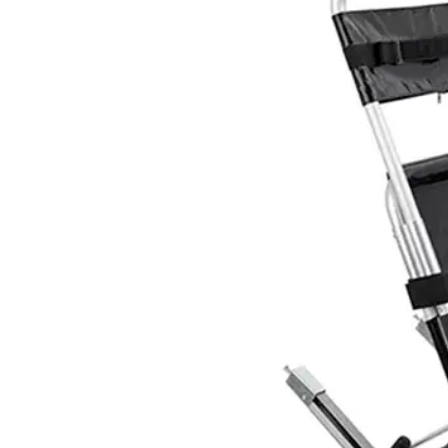
(+34) 917 453 752
info@emerplus.es
Tienda
Descargar catalogo
(+34) 917 453 752