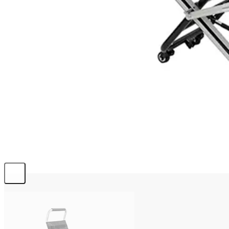
info@emerplus.es
BÚSQUEDA
Buscar:
0,00
€
0