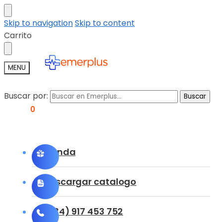
Skip to navigation
Skip to content
Carrito
MENU
Buscar por:
Buscar
0,00
€
0
Tienda
Descargar catalogo
(+34) 917 453 752