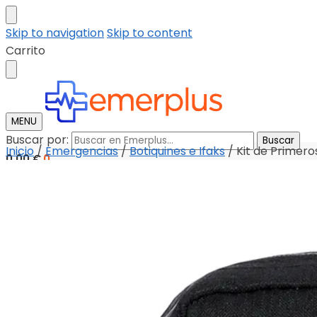
Skip to navigation
Skip to content
Carrito
MENU
Buscar por:
Buscar
Inicio
/
Emergencias
/
Botiquines e Ifaks
/
Kit de Primero
0,00
€
0
Tienda
Descargar catalogo