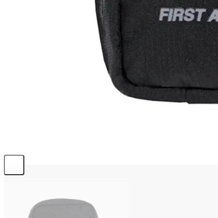
info@emerplus.es
BÚSQUEDA
Buscar:
0,00
€
0