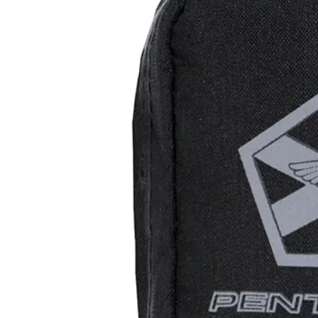
(+34) 917 453 752
info@emerplus.es
Tienda
Descargar catalogo
(+34) 917 453 752