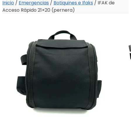
Inicio
/
Emergencias
/
Botiquines e Ifaks
/
IFAK de
Acceso Rápido 21×20 (pernera)