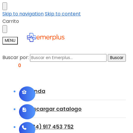
Skip to navigation
Skip to content
Carrito
MENU
Buscar por:
Buscar
0,00
€
0
Tienda
Descargar catalogo
(+34) 917 453 752