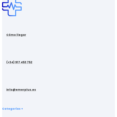
Cómo llegar
(+34) 917 453 752
info@emerplus.es
Categorías +