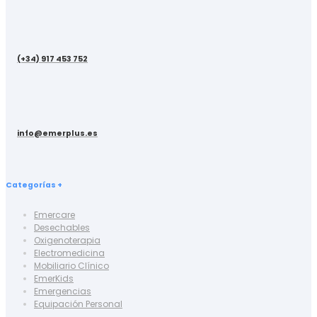
(+34) 917 453 752
info@emerplus.es
Categorías +
Emercare
Desechables
Oxigenoterapia
Electromedicina
Mobiliario Clínico
EmerKids
Emergencias
Equipación Personal