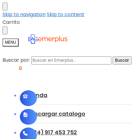
Skip to navigation
Skip to content
Carrito
MENU
Buscar por:
Buscar
0,00
€
0
Tienda
Descargar catalogo
(+34) 917 453 752