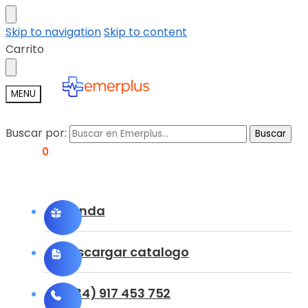
Skip to navigation
Skip to content
Carrito
MENU
Buscar por:
Buscar
0,00
€
0
Tienda
Descargar catalogo
(+34) 917 453 752