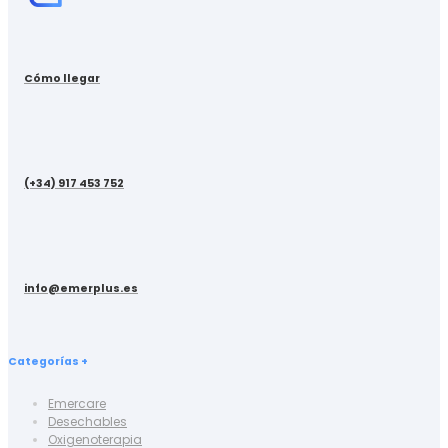
Cómo llegar
(+34) 917 453 752
info@emerplus.es
Categorías +
Emercare
Desechables
Oxigenoterapia