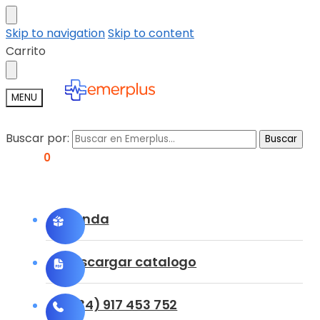
Skip to navigation
Skip to content
Carrito
MENU
Buscar por:
Buscar
0,00
€
0
Tienda
Descargar catalogo
(+34) 917 453 752