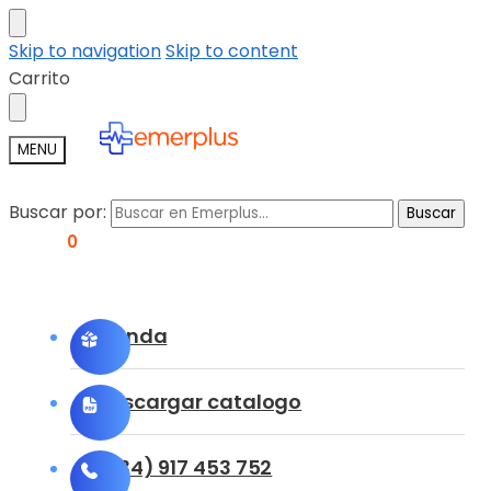
Skip to navigation
Skip to content
Carrito
MENU
Buscar por:
Buscar
0,00
€
0
Tienda
Descargar catalogo
(+34) 917 453 752