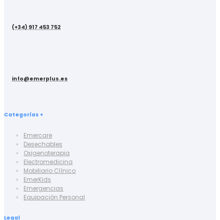
(+34) 917 453 752
info@emerplus.es
Categorías +
Emercare
Desechables
Oxigenoterapia
Electromedicina
Mobiliario Clínico
EmerKids
Emergencias
Equipación Personal
Legal