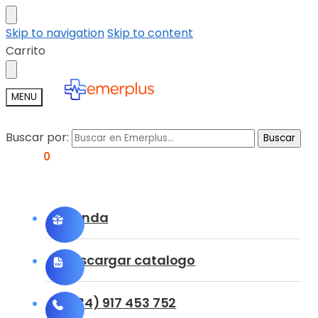
Skip to navigation
Skip to content
Carrito
MENU
Buscar por:
Buscar
0,00
€
0
Tienda
Descargar catalogo
(+34) 917 453 752