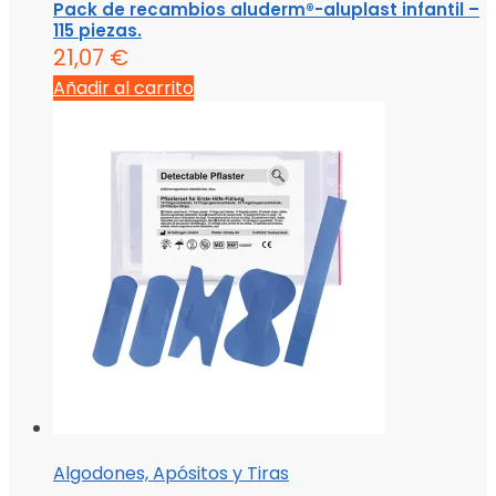
Pack de recambios aluderm®-aluplast infantil –
115 piezas.
21,07
€
Añadir al carrito
Algodones, Apósitos y Tiras