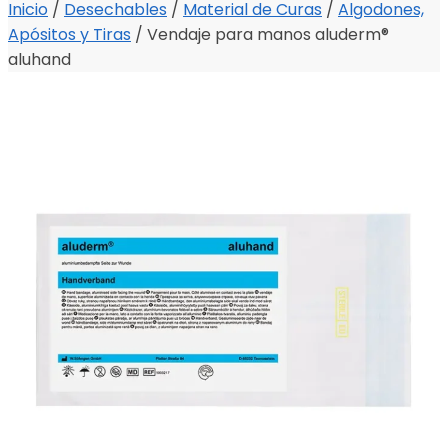
Inicio
/
Desechables
/
Material de Curas
/
Algodones,
Apósitos y Tiras
/
Vendaje para manos aluderm®
aluhand