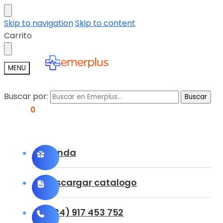
Skip to navigation
Skip to content
Carrito
MENU
Buscar por:
Buscar
0,00
€
0
Tienda
Descargar catalogo
(+34) 917 453 752