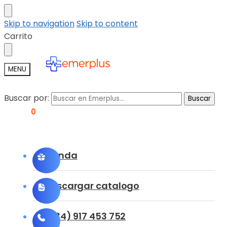
Skip to navigation
Skip to content
Carrito
MENU
Buscar por:
Buscar
0,00
€
0
Tienda
Descargar catalogo
(+34) 917 453 752