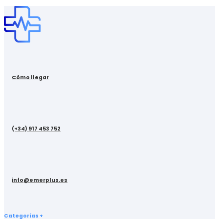
Cómo llegar
(+34) 917 453 752
info@emerplus.es
Categorías +