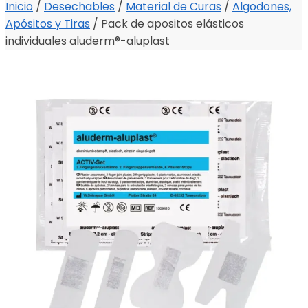
Inicio
/
Desechables
/
Material de Curas
/
Algodones,
Apósitos y Tiras
/
Pack de apositos elásticos
individuales aluderm®-aluplast