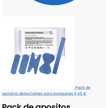
Pack de
apósitos detectables para botiquines
11,45
€
Pack de apositos