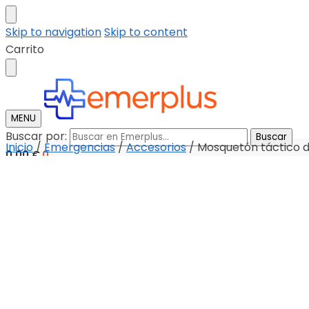
Skip to navigation
Skip to content
Carrito
MENU
Buscar por:
Buscar
Inicio
/
Emergencias
/
Accesorios
/
Mosquetón táctico 
0,00
€
0
Tienda
Descargar catalogo