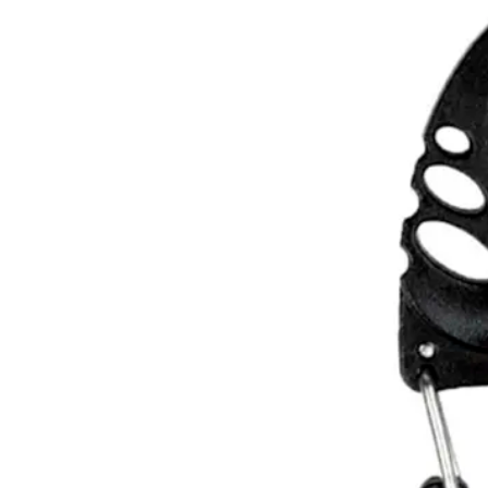
(+34) 917 453 752
info@emerplus.es
Tienda
Descargar catalogo
(+34) 917 453 752