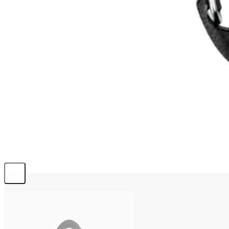
info@emerplus.es
BÚSQUEDA
Buscar:
0,00
€
0