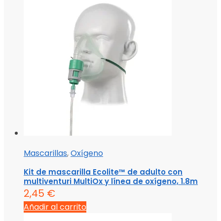
Mascarillas
,
Oxígeno
Kit de mascarilla Ecolite™ de adulto con
multiventuri MultiOx y línea de oxígeno, 1.8m
2,45
€
Añadir al carrito