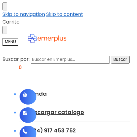
Skip to navigation
Skip to content
Carrito
MENU
Buscar por:
Buscar
0,00
€
0
Tienda
Descargar catalogo
(+34) 917 453 752