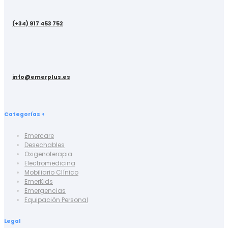
(+34) 917 453 752
info@emerplus.es
Categorías +
Emercare
Desechables
Oxigenoterapia
Electromedicina
Mobiliario Clínico
EmerKids
Emergencias
Equipación Personal
Legal